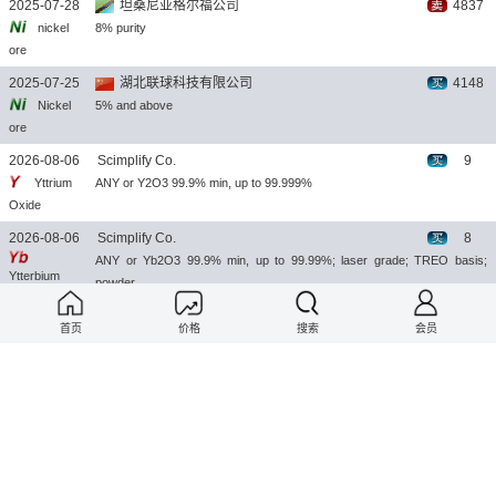
2025-07-28
坦桑尼亚格尔福公司
4837
nickel
8% purity
ore
2025-07-25
湖北联球科技有限公司
4148
Nickel
5% and above
ore
2026-08-06
Scimplify Co.
9
Yttrium
ANY or Y2O3 99.9% min, up to 99.999%
Oxide
2026-08-06
Scimplify Co.
8
ANY or Yb2O3 99.9% min, up to 99.99%; laser grade; TREO basis;
Ytterbium
powder
Oxide
2026-08-06
Shaoguan Yuntian Metal Materials Co.
4
首页
价格
搜索
会员
金属铟
回收铟条、铟锭、粗铟、铟渣、ITO靶材、ITO靶粉、各种含铟物料！
2026-08-06
NELSON HOLDINGS (1981) PVT LTD
157
Chrome
Cr > 40% size: 0-1 mm
ore
2026-08-06
NELSON HOLDINGS (1981) PVT LTD
113
chrome
Cr > 38% size: 10-300 80%min