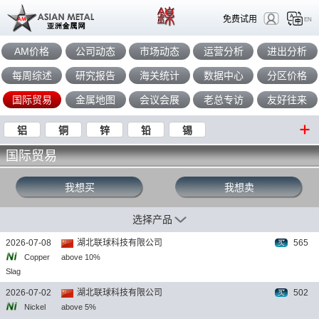
免费试用
EN
AM价格
公司动态
市场动态
运营分析
进出分析
每周综述
研究报告
海关统计
数据中心
分区价格
国际贸易
金属地图
会议会展
老总专访
友好往来
铝
铜
锌
铅
锡
国际贸易
我想买
我想卖
选择产品
2026-07-08
湖北联球科技有限公司
565
Copper
above 10%
Slag
2026-07-02
湖北联球科技有限公司
502
Nickel
above 5%