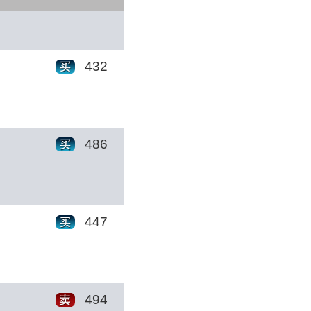
432
486
447
494