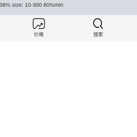
 38% size: 10-300 80%min
SON HOLDINGS (1981) PVT LTD
价格
搜索
 36% size: 10-100mm
SON HOLDINGS (1981) PVT LTD
 62% MIN & 65%MIN C: 1.0%MAX&1.5%MAX Si: 1.5
02%MAX SIZE: 10-60 MM
SON HOLDINGS (1981) PVT LTD
57%min C: 9%max Si: 3.5%max S: 0.05%max P: 0.02%m
hao Metal Company Co.