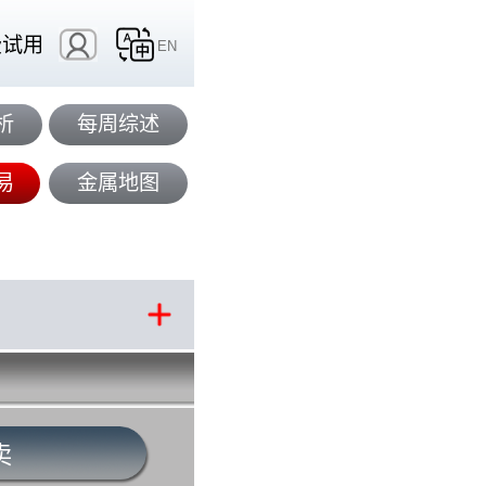
费试用
EN
析
每周综述
易
金属地图
卖