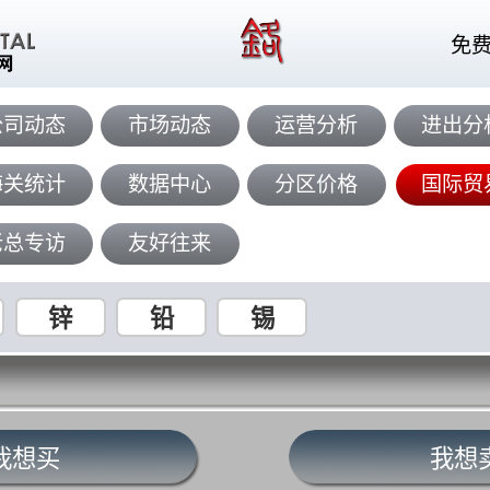
免
公司动态
市场动态
运营分析
进出分
海关统计
数据中心
分区价格
国际贸
老总专访
友好往来
锌
铅
锡
我想买
我想