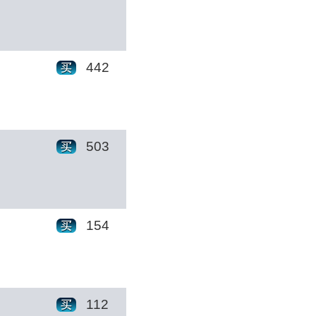
442
503
154
112