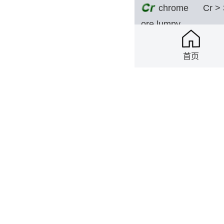
chrome
Cr >
ore lumpy
2026-08-05
NEL
首页
Chrome
Cr >
ore lumpy
2026-08-05
NEL
MC-
Cr:
FERRO
P:0.
CHROME
2026-08-05
NEL
HC-
Cr: 
FERRO
CHROME
2026-08-05
Wen