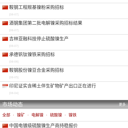
鞍钢工程羰基镍粉采购招标
[08-07]
酒钢集团第二批电解镍采购招标结果
[08-07]
吉林亚融科技停止硫酸镍生产
[08-07]
承德钒钛镍铁采购招标
[08-06]
鞍钢股份镍豆合金采购招标
[08-05]
印尼证实含稀土伴生矿物矿产出口正在进行
[08-04]
市场动态
更多
全部
·
镍矿
·
电解镍
·
硫酸镍
·
镍铁
中国电镀级硫酸镍生产商持稳报价