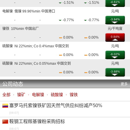
-4.61%
-
-
-1.51%
-1.51%
电解镍 俄镍 99.96%min 中国港口
元/吨
-3.94%
-
-
-0.77%
-0.77%
镍铁 10%min 中国出厂
元/干吨度
0.84%
-
-
0.00%
0.00%
硫酸镍 Ni 22%min; Co 0.4%max 中国交到
元/吨
-6.02%
-
-
0.00%
0.00%
硫酸镍 Ni 22%min; Co 0.05%max 中国交到
元/吨
-3.68%
-
-
0.00%
0.00%
公司动态
更多
全部
·
镍矿
·
电解镍
·
硫酸镍
·
镍铁
塞罗马托索镍铁矿因天然气供应纠纷减产50%
[08-07]
鞍钢工程羰基镍粉采购招标
[08-07]