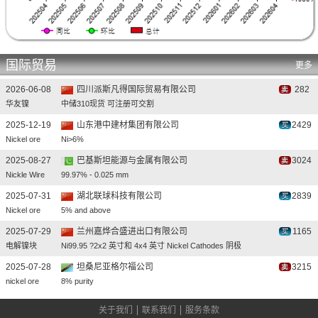
国际贸易
更多
2026-06-08
四川派斯凡得国际贸易有限公司
282
华友镍
中储310现货 可注册可交割
2025-12-19
山东港中建材集团有限公司
2429
Nickel ore
Ni>6%
2025-08-27
巴基斯坦能源与金属有限公司
3024
Nickle Wire
99.97% - 0.025 mm
2025-07-31
湖北联球科技有限公司
2839
Nickel ore
5% and above
2025-07-29
兰州嘉烨合盛进出口有限公司
1165
电解镍块
Ni99.95 ?2x2 英寸和 4x4 英寸 Nickel Cathodes 阴极
2025-07-28
坦桑尼亚格尔福公司
3215
nickel ore
8% purity
2025-07-25
湖北联球科技有限公司
3056
关于我们
联系我们
服务条款
Nickel ore
5% and above