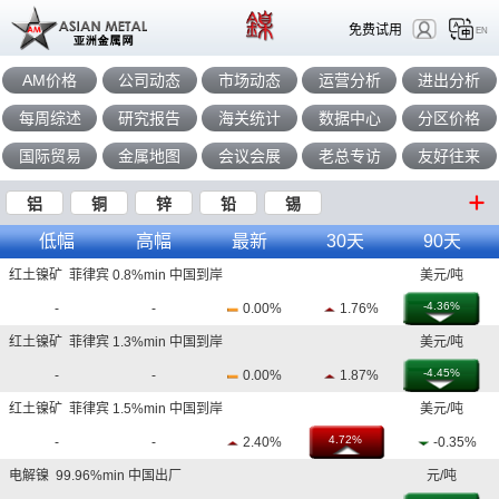
免费试用
EN
AM价格
公司动态
市场动态
运营分析
进出分析
每周综述
研究报告
海关统计
数据中心
分区价格
国际贸易
金属地图
会议会展
老总专访
友好往来
铝
铜
锌
铅
锡
低幅
高幅
最新
30天
90天
红土镍矿 菲律宾 0.8%min 中国到岸
美元/吨
-4.36%
-
-
0.00%
1.76%
红土镍矿 菲律宾 1.3%min 中国到岸
美元/吨
-4.45%
-
-
0.00%
1.87%
红土镍矿 菲律宾 1.5%min 中国到岸
美元/吨
4.72%
-
-
2.40%
-0.35%
电解镍 99.96%min 中国出厂
元/吨