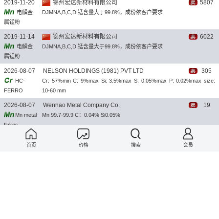
2019-11-20
锦州宏达新材料有限公司
5807
电解金
DJMNA,B,C,D,锰含量大于99.8%，成份依客户要求
属锰粉
2019-11-14
锦州宏达新材料有限公司
6022
电解金
DJMNA,B,C,D,锰含量大于99.8%，成份依客户要求
属锰粉
2026-08-07
NELSON HOLDINGS (1981) PVT LTD
305
HC-
Cr: 57%min C: 9%max Si: 3.5%max S: 0.05%max P: 0.02%max size:
FERRO
10-60 mm
CHROME
2026-08-07
Wenhao Metal Company Co.
19
Mn metal
Mn 99.7-99.9 C：0.04% Si0.05%
flakes
2026-08-07
Anyang Hongshun Industrial Co.,
23
首页
价格
搜索
会员
Ferro
FeMo70, FeMo60, FeMo55, or according to customer requirements
Molybdenum
2026-08-07
Shanghai Minor Metals Co.
14
锆
供应海绵锆（≥99.4%）、锆边角料、锆屑（99%）、进口镉、锡、锑、
巴西铌铁
2026-08-07
Shanghai Minor Metals Co.
12
钴
金川钴、赞比亚钴、麦稀钴、铋锭（≥99.99%）、铋珠