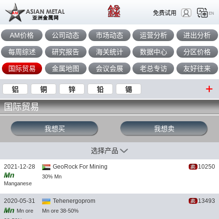
免费试用
EN
AM价格
公司动态
市场动态
运营分析
进出分析
每周综述
研究报告
海关统计
数据中心
分区价格
国际贸易
金属地图
会议会展
老总专访
友好往来
铝
铜
锌
铅
锡
国际贸易
我想买
我想卖
选择产品
2021-12-28
GeoRock For Mining
10250
30% Mn
Manganese
Ore
2020-05-31
Tehenergoprom
13493
Mn ore
Mn ore 38-50%