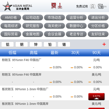
免费试用
EN
AM价格
公司动态
市场动态
运营分析
进出分析
每周综述
研究报告
海关统计
数据中心
分区价格
国际贸易
金属地图
会议会展
老总专访
友好往来
铝
铜
锌
铅
锡
低幅
高幅
最新
30天
90天
棕刚玉 95%min F46 中国出厂
元/吨
-
-
0.00%
0.00%
0.00%
棕刚玉 95%min F46 中国离岸
美元/吨
-
-
0.00%
0.00%
0.00%
板状刚玉 99%min 1-3mm 中国出厂
元/吨
0.67%
-
-
0.00%
0.00%
板状刚玉 99%min 1-3mm 中国离岸
美元/吨