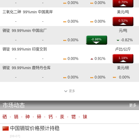
0.70%
-
-
0.00%
0.00%
三氧化二砷 99%min 中国离岸
美元/吨
0.52%
-
-
0.00%
0.00%
镉锭 99.99%min 中国出厂
元/吨
-0.98%
-
-
0.00%
-0.82%
镉锭 99.99%min 印度交到
卢比/公斤
1.19%
-
-
0.00%
0.91%
镉锭 99.99%min 鹿特丹仓库
美元/磅
-
-
0.00%
0.00%
0.00%
镉锭 99.99%min 巴尔的摩仓库
美元/磅
更多
-
-
0.00%
0.00%
0.00%
市场动态
钙锭 还原 98%min 中国出厂
元/吨
更多
11.81%
-
-
0.00%
1.57%
硒
·
镉
·
砷
·
碲
·
钙
·
汞
·
锶
·
铼
钙粒 还原 98%min 中国出厂
元/吨
中国镉锭价格预计持稳
10.10%
-
-
0.00%
1.43%
[08-07]