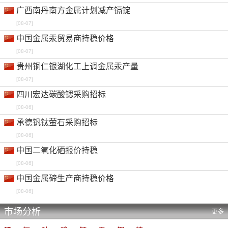
钙粒 还原 98%min 中国离岸
美元/吨
广西南丹南方金属计划减产镉锭
7.55%
-
-
0.00%
0.85%
[08-07]
钙粒 电解 98.5%min 中国出厂
元/吨
中国金属汞贸易商持稳价格
2.84%
-
-
0.00%
0.80%
[08-07]
贵州铜仁银湖化工上调金属汞产量
钙粒 电解 98.5%min 中国离岸
美元/吨
[08-07]
1.68%
-
-
0.00%
0.49%
四川宏达碳酸锶采购招标
萤石 97%min 中国交到
元/吨
[08-06]
3.73%
-
-
0.00%
2.53%
承德钒钛萤石采购招标
金属汞 99.9%min 中国未税出厂
元/公斤
[08-06]
7.14%
-
-
0.00%
0.30%
中国二氧化硒报价持稳
金属汞 99.999%min 中国未税出厂
元/公斤
[08-06]
6.05%
-
-
0.00%
2.85%
中国金属碲生产商持稳价格
高铼酸铵 99.99%min 中国出厂
元/公斤
[08-06]
-5.01%
-
-
0.00%
0.00%
市场分析
更多
硒粉 99.5%min 鹿特丹仓库
美元/磅