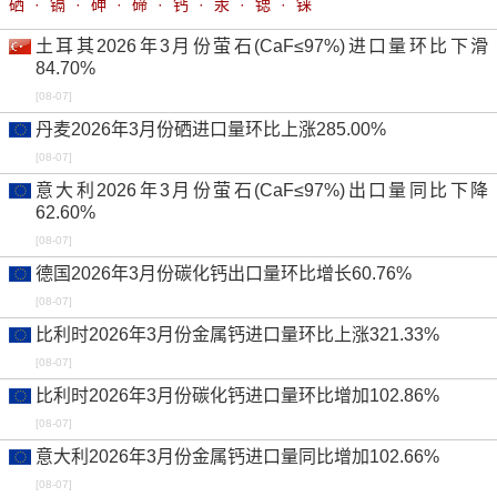
硒
·
镉
·
砷
·
碲
·
钙
·
汞
·
锶
·
铼
-0.61%
-
-
0.00%
0.00%
土耳其2026年3月份萤石(CaF≤97%)进口量环比下滑
硒粉 99.9%min 中国交到
元/公斤
84.70%
-11.94%
-
-
0.00%
0.00%
[08-07]
硒粉 99.9%min 中国到岸
美元/磅
丹麦2026年3月份硒进口量环比上涨285.00%
-1.18%
-
-
0.00%
0.00%
[08-07]
硒粉 99.9%min 印度交到
卢比/公斤
意大利2026年3月份萤石(CaF≤97%)出口量同比下降
62.60%
1.11%
-
-
0.00%
0.00%
[08-07]
硒粉 99.9%min 俄罗斯离岸
美元/公斤
德国2026年3月份碳化钙出口量环比增长60.76%
-0.78%
-
-
0.00%
0.00%
[08-07]
硒粉 99.9%min 美国交到
美元/磅
比利时2026年3月份金属钙进口量环比上涨321.33%
-0.57%
-
-
0.00%
0.00%
[08-07]
硒粉 99.95%min 中国交到
元/公斤
比利时2026年3月份碳化钙进口量环比增加102.86%
-4.01%
-
-
0.00%
0.00%
[08-07]
二氧化硒 98%min 中国交到
元/公斤
意大利2026年3月份金属钙进口量同比增加102.66%
-19.96%
-
-
0.00%
0.00%
[08-07]