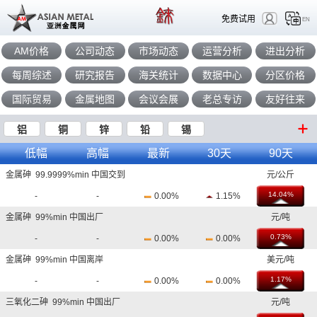
免费试用
EN
AM价格
公司动态
市场动态
运营分析
进出分析
每周综述
研究报告
海关统计
数据中心
分区价格
国际贸易
金属地图
会议会展
老总专访
友好往来
铝
铜
锌
铅
锡
低幅
高幅
最新
30天
90天
金属砷 99.9999%min 中国交到
元/公斤
14.04%
-
-
0.00%
1.15%
金属砷 99%min 中国出厂
元/吨
0.73%
-
-
0.00%
0.00%
金属砷 99%min 中国离岸
美元/吨
1.17%
-
-
0.00%
0.00%
三氧化二砷 99%min 中国出厂
元/吨