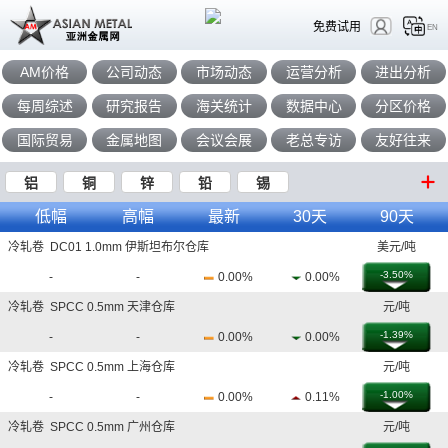
免费试用
EN
AM价格
公司动态
市场动态
运营分析
进出分析
每周综述
研究报告
海关统计
数据中心
分区价格
国际贸易
金属地图
会议会展
老总专访
友好往来
铝
铜
锌
铅
锡
低幅
高幅
最新
30天
90天
冷轧卷 DC01 1.0mm 伊斯坦布尔仓库
美元/吨
-3.50%
-
-
0.00%
0.00%
冷轧卷 SPCC 0.5mm 天津仓库
元/吨
-1.39%
-
-
0.00%
0.00%
冷轧卷 SPCC 0.5mm 上海仓库
元/吨
-1.00%
-
-
0.00%
0.11%
冷轧卷 SPCC 0.5mm 广州仓库
元/吨