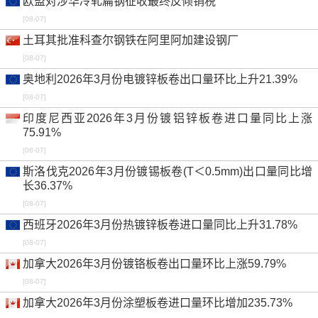
欧盟对涉华冷轧扁钢征收最终反倾销税
-0.89%
-
-
0.00%
0.00%
[08-07]
热镀锌卷 DX51D+Z80 1.0mm 中国离岸
美元/吨
土耳其批准科查尔钢铁在阿里阿加建设钢厂
-2.05%
-
-
0.00%
0.00%
[08-07]
热镀锌卷 IS513 0.5mm 孟买仓库
卢比/吨
奥地利2026年3月份电镀锌板卷出口量环比上升21.39%
0.29%
-
-
0.00%
0.28%
[08-07]
印度尼西亚2026年3月份镀铝锌板卷进口量同比上涨
75.91%
[08-07]
斯洛伐克2026年3月份镀锡板卷(T＜0.5mm)出口量同比增
长36.37%
[08-07]
西班牙2026年3月份热镀锌板卷进口量同比上升31.78%
[08-07]
加拿大2026年3月份镀铬板卷出口量环比上涨59.79%
[08-07]
加拿大2026年3月份涂塑板卷进口量环比增加235.73%