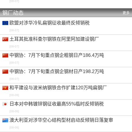
[08-07]
钢厂动态
更多
欧盟对涉华冷轧扁钢征收最终反倾销税
[08-07]
土耳其批准科查尔钢铁在阿里阿加建设钢厂
[08-07]
中钢协：7月下旬重点钢企粗钢日产186.4万吨
[08-07]
中钢协：7月下旬重点钢企钢材日产198.2万吨
[08-07]
和平建设与波米纳钢铁合作扩建120万吨扁钢厂
[08-06]
日本对中韩镀锌钢征收最高55%临时反倾销税
[08-06]
澳大利亚对涉华空心结构型材启动反倾销日落复审
[08-06]