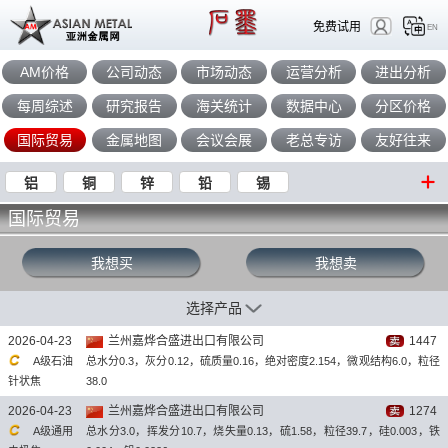
免费试用
EN
AM价格
公司动态
市场动态
运营分析
进出分析
每周综述
研究报告
海关统计
数据中心
分区价格
国际贸易
金属地图
会议会展
老总专访
友好往来
铝
铜
锌
铅
锡
国际贸易
我想买
我想卖
选择产品
2026-04-23
兰州嘉烨合盛进出口有限公司
1447
A级石油
总水分0.3，灰分0.12，硫质量0.16，绝对密度2.154，微观结构6.0，粒径
针状焦
38.0
2026-04-23
兰州嘉烨合盛进出口有限公司
1274
A级通用
总水分3.0，挥发分10.7，烧失量0.13，硫1.58，粒径39.7，硅0.003，铁