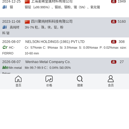
2024-12-25
上海麦稀金属材料有限公司
1949
铟
铟锭（≥99.995%）、铟丝、铟粉、锗（5N）、氧化锗
2023-11-08
四川聚纯材料科技有限公司
5160
高纯材
3N-7N 粒，珠，块，锭，粉
料 铋
2026-08-07
NELSON HOLDINGS (1981) PVT LTD
308
HC-
Cr: 57%min C: 9%max Si: 3.5%max S: 0.05%max P: 0.02%max size:
FERRO
10-60 mm
CHROME
2026-08-07
Wenhao Metal Company Co.
27
Mn metal
Mn 99.7-99.9 C：0.04% Si0.05%
flakes
2026-08-07
Anyang Hongshun Industrial Co.,
34
首页
价格
搜索
会员
Ferro
FeMo70, FeMo60, FeMo55, or according to customer requirements
Molybdenum
2026-08-07
Shanghai Minor Metals Co.
16
锆
供应海绵锆（≥99.4%）、锆边角料、锆屑（99%）、进口镉、锡、锑、
巴西铌铁
2026-08-07
Shanghai Minor Metals Co.
16
钴
金川钴、赞比亚钴、麦稀钴、铋锭（≥99.99%）、铋珠