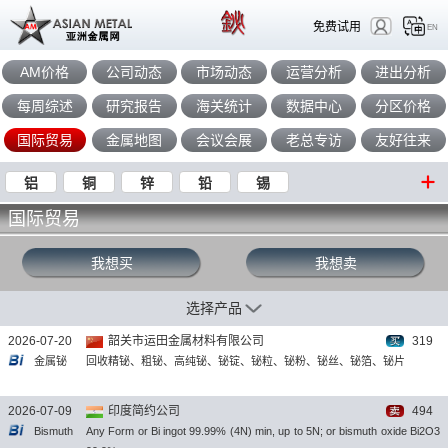
免费试用
EN
AM价格
公司动态
市场动态
运营分析
进出分析
每周综述
研究报告
海关统计
数据中心
分区价格
国际贸易
金属地图
会议会展
老总专访
友好往来
铝
铜
锌
铅
锡
国际贸易
我想买
我想卖
选择产品
2026-07-20
韶关市运田金属材料有限公司
319
金属铋
回收精铋、粗铋、高纯铋、铋锭、铋粒、铋粉、铋丝、铋箔、铋片
2026-07-09
印度简约公司
494
Bismuth
Any Form or Bi ingot 99.99% (4N) min, up to 5N; or bismuth oxide Bi2O3