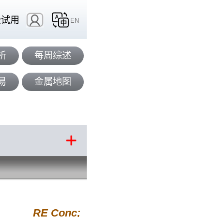
费试用
EN
析
每周综述
易
金属地图
RE Conc;