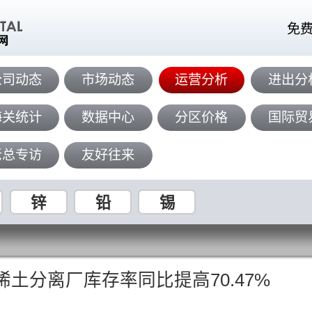
免
公司动态
市场动态
运营分析
进出分
海关统计
数据中心
分区价格
国际贸
老总专访
友好往来
锌
铅
锡
稀土分离厂库存率同比提高70.47%