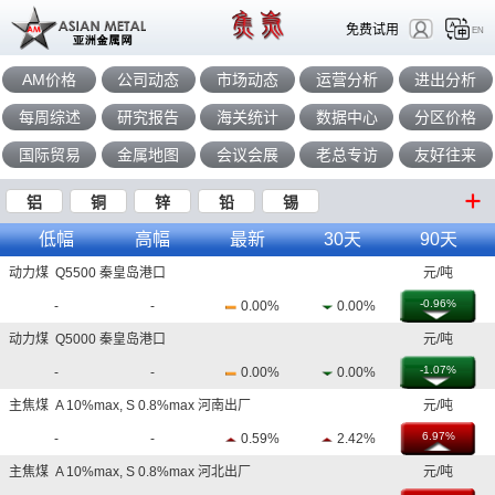
免费试用
EN
AM价格
公司动态
市场动态
运营分析
进出分析
每周综述
研究报告
海关统计
数据中心
分区价格
国际贸易
金属地图
会议会展
老总专访
友好往来
铝
铜
锌
铅
锡
低幅
高幅
最新
30天
90天
动力煤 Q5500 秦皇岛港口
元/吨
-0.96%
-
-
0.00%
0.00%
动力煤 Q5000 秦皇岛港口
元/吨
-1.07%
-
-
0.00%
0.00%
主焦煤 A 10%max, S 0.8%max 河南出厂
元/吨
6.97%
-
-
0.59%
2.42%
主焦煤 A 10%max, S 0.8%max 河北出厂
元/吨