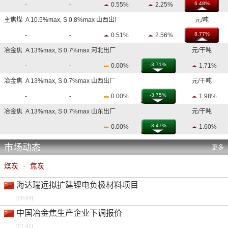
6.48%
-
-
0.55%
2.25%
主焦煤 A 10.5%max, S 0.8%max 山西出厂
元/吨
8.77%
-
-
0.51%
2.56%
冶金焦 A 13%max, S 0.7%max 河北出厂
元/干吨
-3.71%
-
-
0.00%
1.71%
冶金焦 A 13%max, S 0.7%max 山西出厂
元/干吨
-3.75%
-
-
0.00%
1.98%
冶金焦 A 13%max, S 0.7%max 山东出厂
元/干吨
-3.47%
-
-
0.00%
1.60%
市场动态
更多
煤炭
·
焦炭
海达瑞远拟扩建锂电负极材料项目
[08-04]
中国冶金焦生产企业下调报价
[07-31]