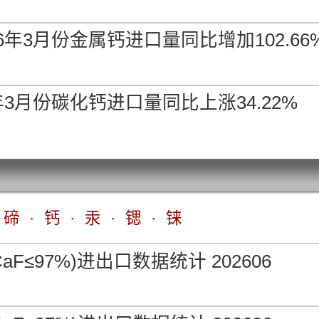
 中国交到
6年3月份金属钙进口量同比增加102.66
-
0.00%
0.00%
 中国交到
年3月份碳化钙进口量同比上涨34.22%
-
-1.75%
-1.75%
中国出厂
-0.28%
-
0.00%
中国离岸
碲
·
钙
·
汞
·
锶
·
铼
-0.25%
-
0.00%
aF≤97%)进出口数据统计 202606
n 鹿特丹仓库
-
-0.93%
-0.93%