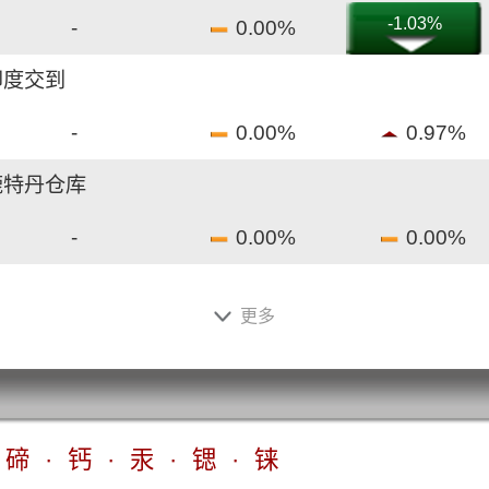
-1.03%
-
0.00%
 印度交到
-
0.00%
0.97%
 鹿特丹仓库
-
0.00%
0.00%
n 巴尔的摩仓库
更多
-
0.00%
0.00%
n 中国出厂
-
0.00%
1.88%
碲
·
钙
·
汞
·
锶
·
铼