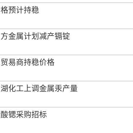
n 中国出厂
价格预计持稳
-
0.00%
1.72%
n 中国离岸
南方金属计划减产镉锭
-
0.00%
1.05%
in 中国出厂
汞贸易商持稳价格
-
0.00%
0.95%
银湖化工上调金属汞产量
in 中国离岸
-
0.00%
0.55%
碳酸锶采购招标
国交到
-
0.00%
2.73%