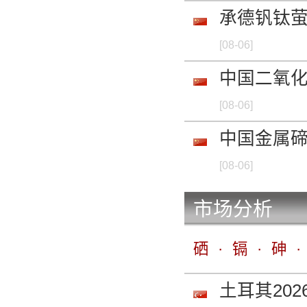
承德钒钛
金属汞 99.9%mi
[08-06]
-
中国二氧
金属汞 99.999%
[08-06]
-
中国金属
高铼酸铵 99.99%
[08-06]
-
市场分析
硒粉 99.5%min 
硒
·
镉
·
砷
·
-
土耳其202
硒粉 99.9%min 