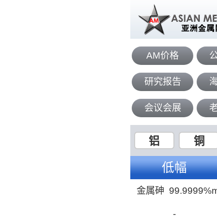
AM价格
研究报告
会议会展
铝
铜
低幅
金属砷 99.9999%
-