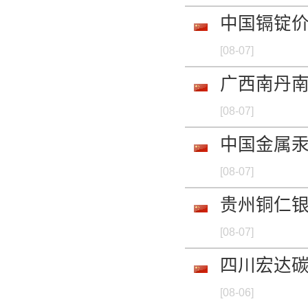
钙粒 还原 98%mi
中国镉锭
-
[08-07]
钙粒 还原 98%mi
广西南丹
-
[08-07]
钙粒 电解 98.5%m
中国金属
-
[08-07]
贵州铜仁
钙粒 电解 98.5%m
[08-07]
-
四川宏达
萤石 97%min 中
[08-06]
-