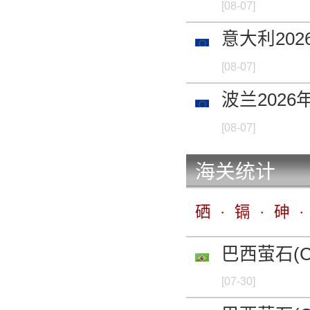
硒粉 99.95%min
[08-07]
意大利202
-
[08-07]
二氧化硒 98%min
波兰2026
-
[08-07]
金属锶 99%min 
海关统计
-
金属锶 99%min 
硒
·
镉
·
砷
·
-
巴西萤石(C
金属碲 99.9%mi
[07-30]
-