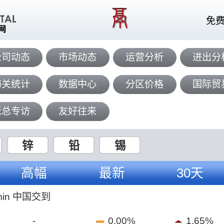
免
公司动态
市场动态
运营分析
进出分
海关统计
数据中心
分区价格
国际贸
老总专访
友好往来
锌
铅
锡
高幅
最新
30天
min 中国交到
-
0.00%
1.65%