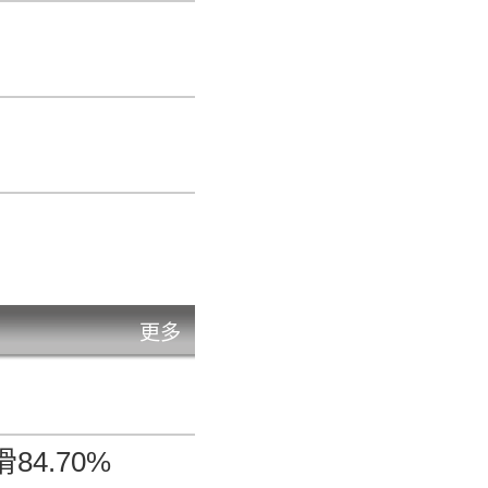
元/公斤
0.34%
元/公斤
3.04%
元/公斤
-5.09%
更多
美元/磅
-0.62%
84.70%
元/公斤