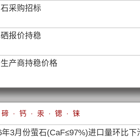
萤石采购招标
n 中国未税出厂
7.61%
-
0.00%
化硒报价持稳
min 中国未税出厂
6.30%
-
0.00%
碲生产商持稳价格
min 中国出厂
-
0.00%
0.00%
鹿特丹仓库
碲
·
钙
·
汞
·
锶
·
铼
-
0.00%
0.00%
6年3月份萤石(CaF≤97%)进口量环比下滑
中国交到