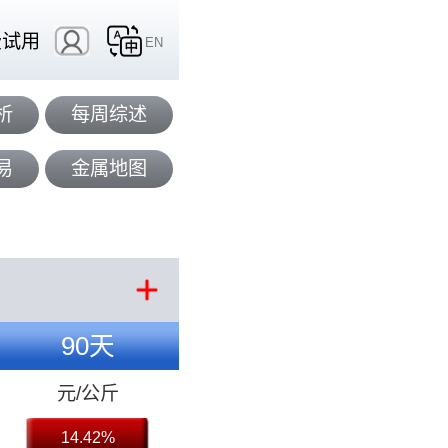
费试用
EN
析
每周综述
易
金属地图
90天
元/公斤
14.42%