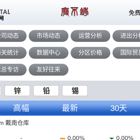
免
公司动态
市场动态
运营分析
进出分
海关统计
数据中心
分区价格
国际贸
老总专访
友好往来
锌
铅
锡
高幅
最新
30天
mm 戴南仓库
-
0.00%
0.00%