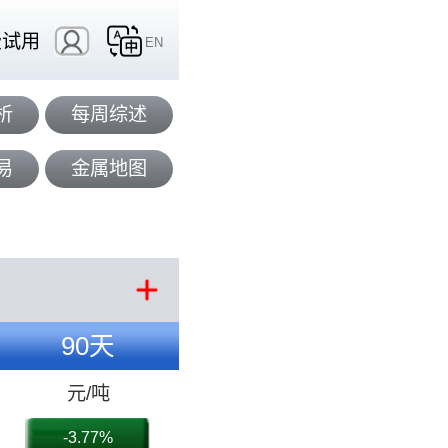
费试用
EN
析
每周综述
易
金属地图
90天
元/吨
-3.77%