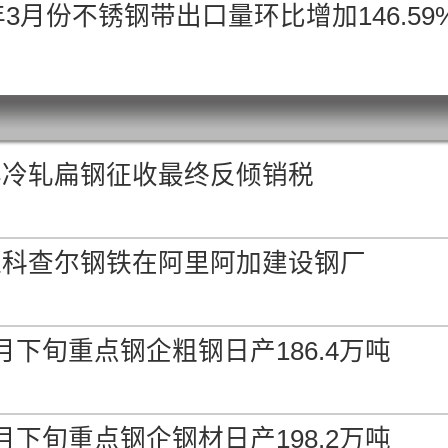
年3月份不锈钢带出口量环比增加146.59
华冷轧扁钢征收最终反倾销税
准科查尔钢铁在阿里阿加建设钢厂
月下旬重点钢企粗钢日产186.4万吨
月下旬重点钢企钢材日产198.2万吨