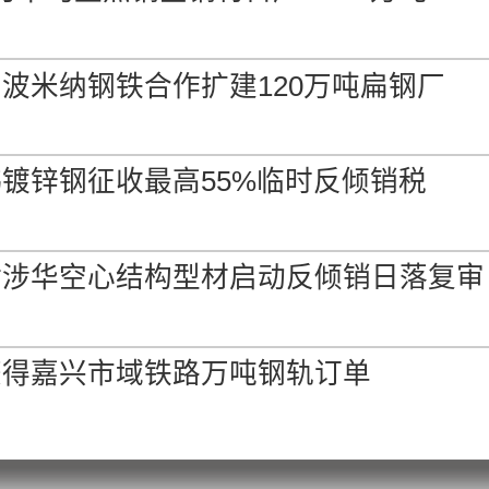
波米纳钢铁合作扩建120万吨扁钢厂
镀锌钢征收最高55%临时反倾销税
对涉华空心结构型材启动反倾销日落复审
获得嘉兴市域铁路万吨钢轨订单