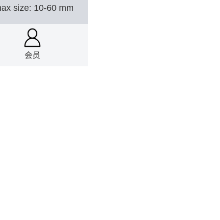
ax size: 10-60 mm
28
会员
34
ements
16
镉、锡、锑、巴西铌铁
17