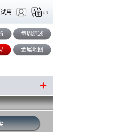
费试用
EN
析
每周综述
易
金属地图
卖