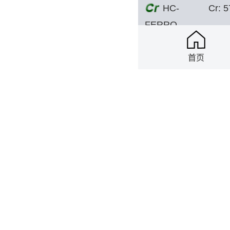
HC-
Cr: 
FERRO
CHROME
2026-08-07
Wen
首页
Mn
Mn 9
metal flakes
2026-08-07
Anya
Ferro
FeMo
Molybdenum
2026-08-07
Shan
锆
供应
2026-08-07
Shan