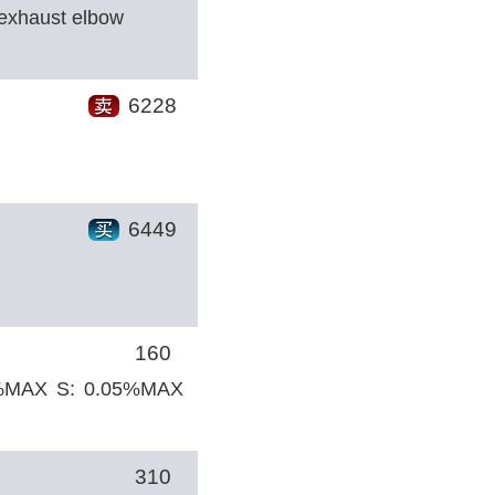
l exhaust elbow
6228
6449
160
%MAX S: 0.05%MAX
310