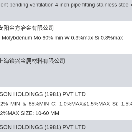
nt bending ventilation 4 inch pipe fitting stainless stee
安阳金方冶金有限公司
o Molybdenum Mo 60% min W 0.3%max Si 0.8%max
上海镍兴金属材料有限公司
SON HOLDINGS (1981) PVT LTD
 62% MIN & 65%MIN C: 1.0%MAX&1.5%MAX Si: 1.5
02%MAX SIZE: 10-60 MM
SON HOLDINGS (1981) PVT LTD