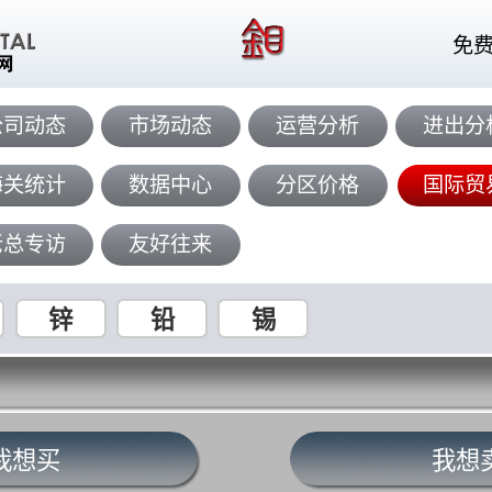
免
公司动态
市场动态
运营分析
进出分
海关统计
数据中心
分区价格
国际贸
老总专访
友好往来
锌
铅
锡
我想买
我想