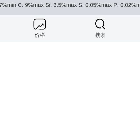
57%min C: 9%max Si: 3.5%max S: 0.05%max P: 0.02%m
hao Metal Company Co.
价格
搜索
9.7-99.9 C：0.04% Si0.05%
ng Hongshun Industrial Co.,
70, FeMo60, FeMo55, or according to customer requir
ghai Minor Metals Co.
海绵锆（≥99.4%）、锆边角料、锆屑（99%）、进口
ghai Minor Metals Co.