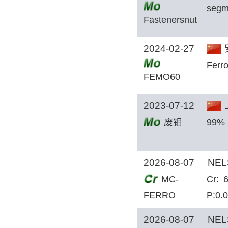
segme
Fastenersnut
s
2024-02-27
Ferr
FEMO60
2023-07-12
废钼
99%
2026-08-07
NEL
MC-
Cr:
FERRO
P:0.
CHROME
2026-08-07
NEL