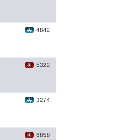
4842
5322
3274
6858