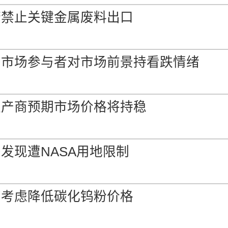
min 中国出厂
府禁止关键金属废料出口
-
0.00%
0.93%
5%min 中国出厂
钨市场参与者对市场前景持看跌情绪
-
0.00%
0.00%
5%min 中国离岸
生产商预期市场价格将持稳
-
0.00%
1.18%
发现遭NASA用地限制
.5-7.0μm 中国出厂
-
0.00%
0.00%
商考虑降低碳化钨粉价格
in 中国出厂
-
0.00%
0.00%