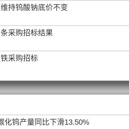
商维持钨酸钠底价不变
in 中国离岸
-
0.00%
0.00%
钨条采购招标结果
7-2.2% 中国出厂
-
0.00%
0.00%
钨铁采购招标
 2.5-7.0μm 中国出厂
-
0.00%
0.00%
 2.5-7.0μm 中国离岸
-
0.00%
0.00%
碳化钨产量同比下滑13.50%
min, Co 5%min 中国未税交到