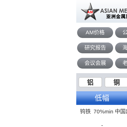
AM价格
研究报告
会议会展
铝
铜
低幅
钨铁 70%min 中
-