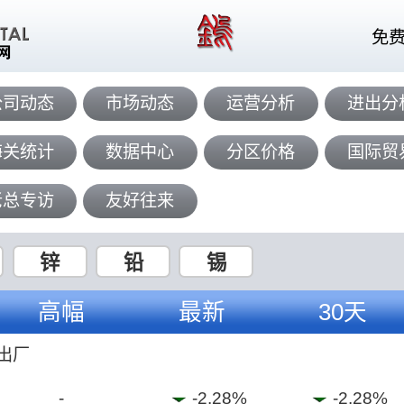
免
公司动态
市场动态
运营分析
进出分
海关统计
数据中心
分区价格
国际贸
老总专访
友好往来
锌
铅
锡
高幅
最新
30天
国出厂
-
-2.28%
-2.28%