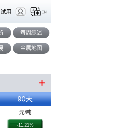
费试用
EN
析
每周综述
易
金属地图
90天
元/吨
-11.21%