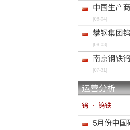
中国生产
钨条 W-4 99.9%m
[08-04]
-
攀钢集团
钍钨电极 ThO2 1.
[08-03]
-
南京钢铁
碳化钨粉 99.8%min
[07-31]
-
运营分析
碳化钨粉 99.8%min
钨
·
钨铁
-
5月份中国
废钨 磨屑料 W 70%