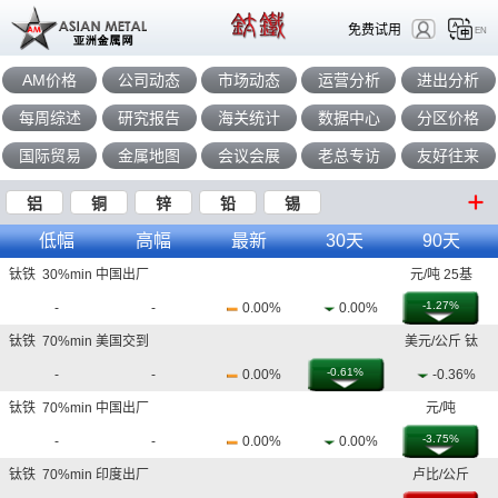
免费试用
EN
AM价格
公司动态
市场动态
运营分析
进出分析
每周综述
研究报告
海关统计
数据中心
分区价格
国际贸易
金属地图
会议会展
老总专访
友好往来
铝
铜
锌
铅
锡
低幅
高幅
最新
30天
90天
钛铁 30%min 中国出厂
元/吨 25基
-1.27%
-
-
0.00%
0.00%
钛铁 70%min 美国交到
美元/公斤 钛
-0.61%
-
-
0.00%
-0.36%
钛铁 70%min 中国出厂
元/吨
-3.75%
-
-
0.00%
0.00%
钛铁 70%min 印度出厂
卢比/公斤