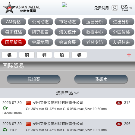
免费试用
EN
AM价格
公司动态
市场动态
运营分析
进出分析
每周综述
研究报告
海关统计
数据中心
分区价格
国际贸易
金属地图
会议会展
老总专访
友好往来
铝
铜
锌
铅
锡
国际贸易
我想买
我想卖
选择产品
2026-07-30
安阳文豪金属材料有限责任公司
312
Cr: 30% min Si: 42% min C: 0.05% max,Size: 10-60mm
SiliconChromi
um
2026-07-30
安阳文豪金属材料有限责任公司
296
SiCr
Cr: 30% min Si: 42% min C: 0.05% max,Size: 10-60mm