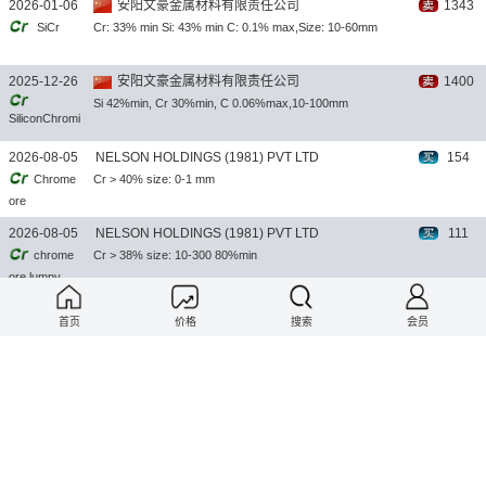
2026-01-06
安阳文豪金属材料有限责任公司
1343
SiCr
Cr: 33% min Si: 43% min C: 0.1% max,Size: 10-60mm
2025-12-26
安阳文豪金属材料有限责任公司
1400
Si 42%min, Cr 30%min, C 0.06%max,10-100mm
SiliconChromi
um
2026-08-05
NELSON HOLDINGS (1981) PVT LTD
154
Chrome
Cr > 40% size: 0-1 mm
ore
2026-08-05
NELSON HOLDINGS (1981) PVT LTD
111
chrome
Cr > 38% size: 10-300 80%min
ore lumpy
2026-08-05
NELSON HOLDINGS (1981) PVT LTD
92
首页
价格
搜索
会员
Chrome
Cr > 36% size: 10-100mm
ore lumpy
2026-08-05
NELSON HOLDINGS (1981) PVT LTD
148
MC-
Cr: 62% MIN & 65%MIN C: 1.0%MAX&1.5%MAX Si: 1.5%MAX S:
FERRO
0.05%MAX P:0.02%MAX SIZE: 10-60 MM
CHROME
2026-08-05
NELSON HOLDINGS (1981) PVT LTD
296
HC-
Cr: 57%min C: 9%max Si: 3.5%max S: 0.05%max P: 0.02%max size: