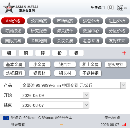
免费试用
EN
AM价格
公司动态
市场动态
运营分析
进出分析
每周综述
研究报告
海关统计
数据中心
分区价格
国际贸易
金属地图
会议会展
老总专访
友好往来
铝
铜
锌
铅
锡
基本金属
小金属
铁合金
稀土金属
耐火材料
炼钢原料
钢板材
钢长材
不锈特钢
产品
金属砷 99.9999%min 中国交到 元/公斤
开始
2026-05-09
结束
确定
2026-08-07
铬铁 Cr 60%min, C 8%max 鹿特丹仓库
美元/磅 铬
登录查看
2026-08-07