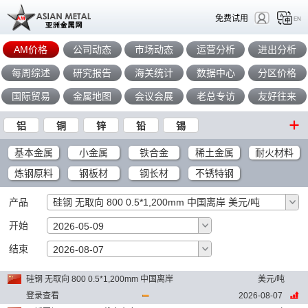
免费试用
EN
AM价格
公司动态
市场动态
运营分析
进出分析
每周综述
研究报告
海关统计
数据中心
分区价格
国际贸易
金属地图
会议会展
老总专访
友好往来
铝
铜
锌
铅
锡
基本金属
小金属
铁合金
稀土金属
耐火材料
炼钢原料
钢板材
钢长材
不锈特钢
产品
硅钢 无取向 800 0.5*1,200mm 中国离岸 美元/吨
开始
2026-05-09
结束
确定
2026-08-07
硅钢 无取向 800 0.5*1,200mm 中国离岸
美元/吨
登录查看
2026-08-07