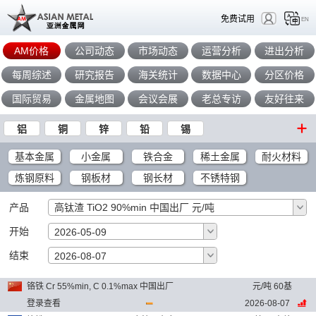
免费试用
EN
AM价格
公司动态
市场动态
运营分析
进出分析
每周综述
研究报告
海关统计
数据中心
分区价格
国际贸易
金属地图
会议会展
老总专访
友好往来
铝
铜
锌
铅
锡
基本金属
小金属
铁合金
稀土金属
耐火材料
炼钢原料
钢板材
钢长材
不锈特钢
产品
高钛渣 TiO2 90%min 中国出厂 元/吨
开始
2026-05-09
结束
确定
2026-08-07
铬铁 Cr 55%min, C 0.1%max 中国出厂
元/吨 60基
登录查看
2026-08-07