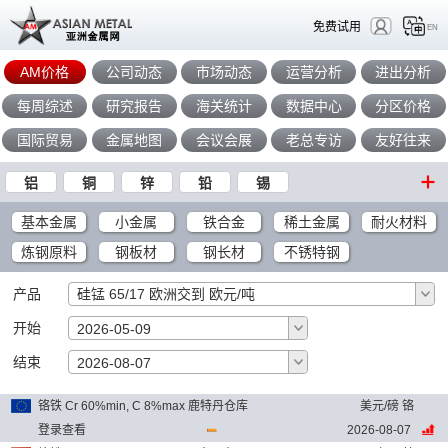
免费试用
EN
AM价格
公司动态
市场动态
运营分析
进出分析
每周综述
研究报告
海关统计
数据中心
分区价格
国际贸易
金属地图
会议会展
老总专访
友好往来
铝
铜
锌
铅
锡
基本金属
小金属
铁合金
稀土金属
耐火材料
炼钢原料
钢板材
钢长材
不锈特钢
产品
硅锰 65/17 欧洲交到 欧元/吨
开始
2026-05-09
结束
确定
2026-08-07
铬铁 Cr 60%min, C 8%max 鹿特丹仓库
美元/磅 铬
登录查看
2026-08-07