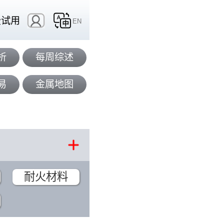
费试用
EN
析
每周综述
易
金属地图
耐火材料