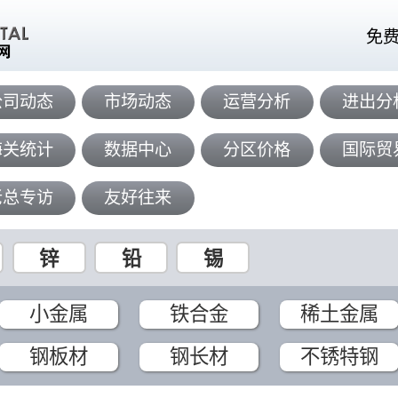
免
公司动态
市场动态
运营分析
进出分
海关统计
数据中心
分区价格
国际贸
老总专访
友好往来
锌
铅
锡
小金属
铁合金
稀土金属
钢板材
钢长材
不锈特钢