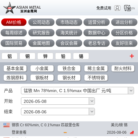
免费试用
EN
AM价格
公司动态
市场动态
运营分析
进出分析
每周综述
研究报告
海关统计
数据中心
分区价格
国际贸易
金属地图
会议会展
老总专访
友好往来
铝
铜
锌
铅
锡
基本金属
小金属
铁合金
稀土金属
耐火材料
炼钢原料
钢板材
钢长材
不锈特钢
产品
锰铁 Mn 78%min, C 1.5%max 中国出厂 元/吨
开始
2026-05-08
结束
确定
2026-08-06
铬铁 Cr 60%min, C 0.1%max 匹兹堡仓库
美元/磅 铬
登录查看
2026-08-06