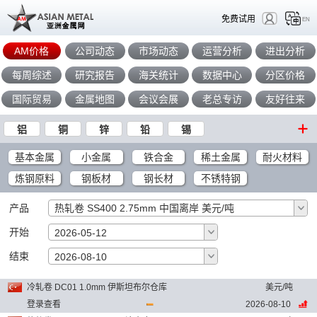
免费试用
EN
AM价格
公司动态
市场动态
运营分析
进出分析
每周综述
研究报告
海关统计
数据中心
分区价格
国际贸易
金属地图
会议会展
老总专访
友好往来
铝
铜
锌
铅
锡
基本金属
小金属
铁合金
稀土金属
耐火材料
炼钢原料
钢板材
钢长材
不锈特钢
产品
热轧卷 SS400 2.75mm 中国离岸 美元/吨
开始
2026-05-12
结束
确定
2026-08-10
冷轧卷 DC01 1.0mm 伊斯坦布尔仓库
美元/吨
登录查看
2026-08-10