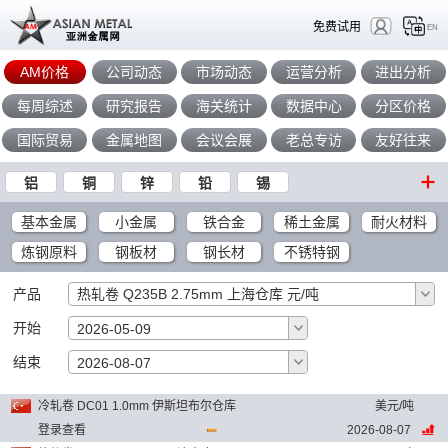
免费试用
EN
AM价格
公司动态
市场动态
运营分析
进出分析
每周综述
研究报告
海关统计
数据中心
分区价格
国际贸易
金属地图
会议会展
老总专访
友好往来
铝
铜
锌
铅
锡
基本金属
小金属
铁合金
稀土金属
耐火材料
炼钢原料
钢板材
钢长材
不锈特钢
产品
热轧卷 Q235B 2.75mm 上海仓库 元/吨
开始
2026-05-09
结束
确定
2026-08-07
冷轧卷 DC01 1.0mm 伊斯坦布尔仓库
美元/吨
登录查看
2026-08-07