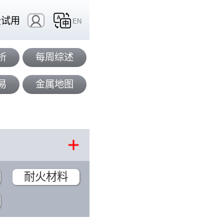
费试用
EN
析
每周综述
易
金属地图
耐火材料