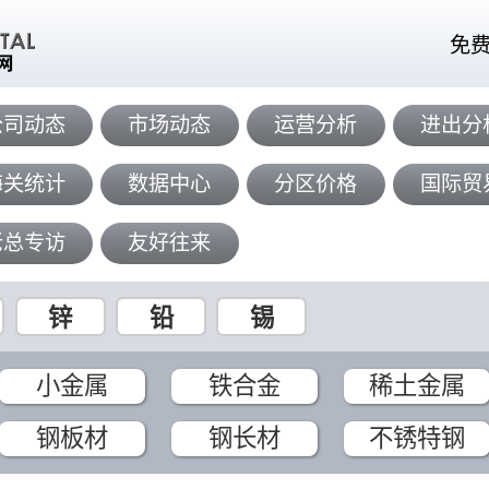
免
公司动态
市场动态
运营分析
进出分
海关统计
数据中心
分区价格
国际贸
老总专访
友好往来
锌
铅
锡
小金属
铁合金
稀土金属
钢板材
钢长材
不锈特钢