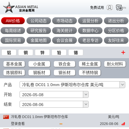
免费试用
EN
AM价格
公司动态
市场动态
运营分析
进出分析
每周综述
研究报告
海关统计
数据中心
分区价格
国际贸易
金属地图
会议会展
老总专访
友好往来
铝
铜
锌
铅
锡
基本金属
小金属
铁合金
稀土金属
耐火材料
炼钢原料
钢板材
钢长材
不锈特钢
产品
冷轧卷 DC01 1.0mm 伊斯坦布尔仓库 美元/吨
开始
2026-05-08
结束
确定
2026-08-06
冷轧卷 DC01 1.0mm 伊斯坦布尔仓库
美元/吨
登录查看
2026-08-06