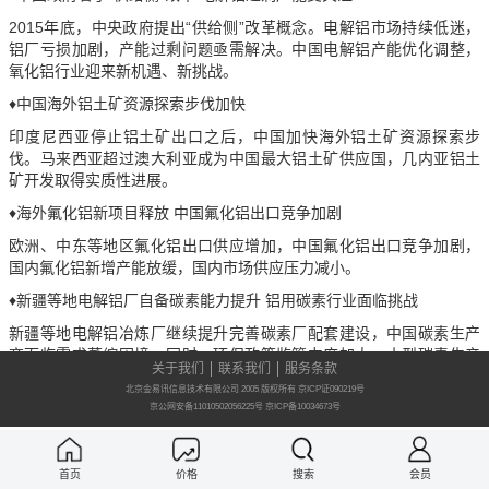
2015年底，中央政府提出“供给侧”改革概念。电解铝市场持续低迷，
铝厂亏损加剧，产能过剩问题亟需解决。中国电解铝产能优化调整，
氧化铝行业迎来新机遇、新挑战。
♦中国海外铝土矿资源探索步伐加快
印度尼西亚停止铝土矿出口之后，中国加快海外铝土矿资源探索步
伐。马来西亚超过澳大利亚成为中国最大铝土矿供应国，几内亚铝土
矿开发取得实质性进展。
♦海外氟化铝新项目释放 中国氟化铝出口竞争加剧
欧洲、中东等地区氟化铝出口供应增加，中国氟化铝出口竞争加剧，
国内氟化铝新增产能放缓，国内市场供应压力减小。
♦新疆等地电解铝厂自备碳素能力提升 铝用碳素行业面临挑战
新疆等地电解铝冶炼厂继续提升完善碳素厂配套建设，中国碳素生产
商面临需求萎缩困境。同时，环保政策监管力度加大，小型碳素生产
关于我们
联系我们
服务条款
商压力增加。
北京金易讯信息技术有限公司 2005 版权所有 京ICP证090219号
京公网安备11010502056225号
京ICP备10034673号
首页
价格
搜索
会员