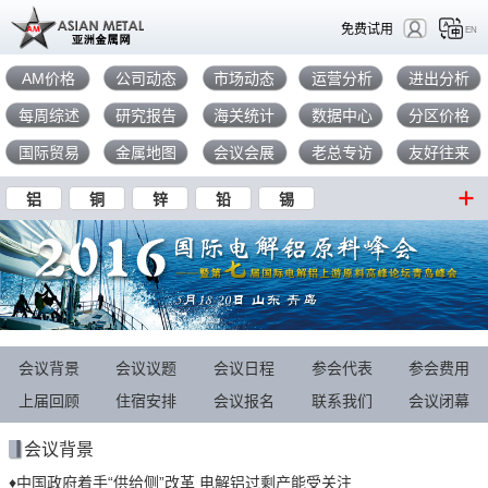
免费试用
EN
AM价格
公司动态
市场动态
运营分析
进出分析
每周综述
研究报告
海关统计
数据中心
分区价格
国际贸易
金属地图
会议会展
老总专访
友好往来
铝
铜
锌
铅
锡
会议背景
会议议题
会议日程
参会代表
参会费用
上届回顾
住宿安排
会议报名
联系我们
会议闭幕
会议背景
♦中国政府着手“供给侧”改革 电解铝过剩产能受关注