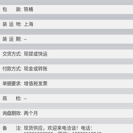
包
装
:
铁桶
装
运
地
:
上海
装
运
期
:
--
交
货
方
式
:
现提或快运
付
款
方
式
:
现金或转账
单
据
要
求
:
增值税发票
商
检
:
--
询
盘
期
效
:
两个月
备
注
:
现货供应，欢迎来电洽谈！电话：