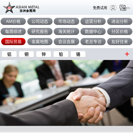
免费试用
EN
AM价格
公司动态
市场动态
运营分析
进出分析
每周综述
研究报告
海关统计
数据中心
分区价格
国际贸易
金属地图
会议会展
老总专访
友好往来
铝
铜
锌
铅
锡