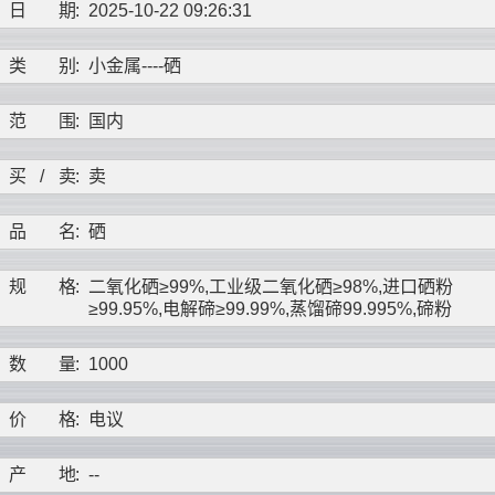
日
期
:
2025-10-22 09:26:31
类
别
:
小金属----
硒
范
围
:
国内
买
/
卖
:
卖
品
名
:
硒
规
格
:
二氧化硒≥99%,工业级二氧化硒≥98%,进口硒粉
≥99.95%,电解碲≥99.99%,蒸馏碲99.995%,碲粉
数
量
:
1000
价
格
:
电议
产
地
:
--