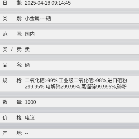
日
期
:
2025-04-16 09:14:45
类
别
:
小金属----
硒
范
围
:
国内
买
/
卖
:
卖
品
名
:
硒
规
格
:
二氧化硒≥99%,工业级二氧化硒≥98%,进口硒粉
≥99.95%,电解碲≥99.99%,蒸馏碲99.995%,碲粉
数
量
:
1000
价
格
:
电议
产
地
:
--