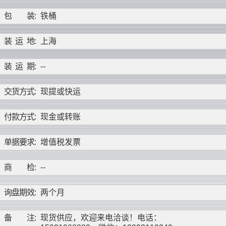
包
装
:
铁桶
装
运
地
:
上海
装
运
期
:
--
交
货
方
式
:
现提或快运
付
款
方
式
:
现金或转账
单
据
要
求
:
增值税发票
商
检
:
--
询
盘
期
效
:
两个月
备
注
:
现货供应，欢迎来电洽谈！电话：