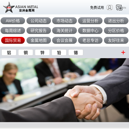
免费试用
EN
AM价格
公司动态
市场动态
运营分析
进出分析
每周综述
研究报告
海关统计
数据中心
分区价格
国际贸易
金属地图
会议会展
老总专访
友好往来
铝
铜
锌
铅
锡