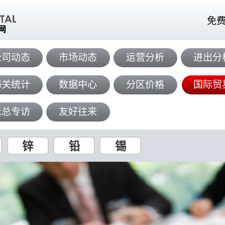
免
公司动态
市场动态
运营分析
进出分
海关统计
数据中心
分区价格
国际贸
老总专访
友好往来
锌
铅
锡