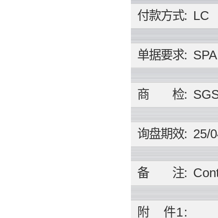
付
款
方
式
:
LC
单
据
要
求
:
SPA
商
检
:
SG
询
盘
期
效
:
25/0
备
注
:
Cont
附
件1
: