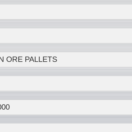
际
N ORE PALLETS
000