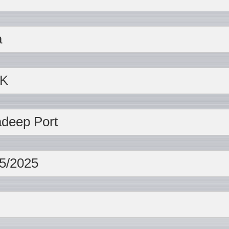
a
K
deep Port
5/2025