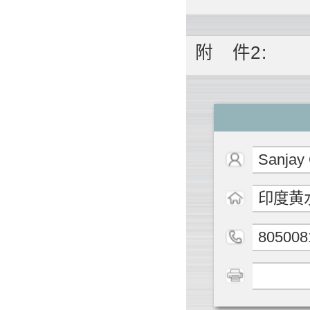
附
件2
:
Sanjay
印度黄
805008