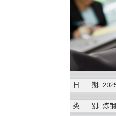
日
期
:
2025
类
别
:
炼钢