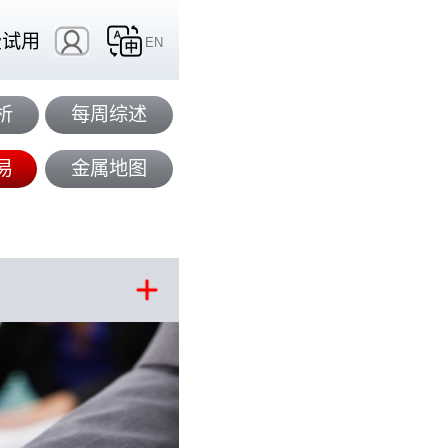
费试用
EN
析
每周综述
易
金属地图