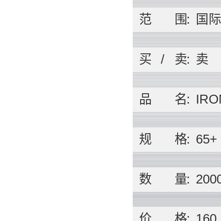
范
围
:
国
买
/
卖
:
卖
品
名
:
IRO
规
格
:
65+
数
量
:
200
价
格
:
160