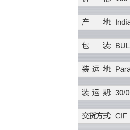
产
地
:
Indi
包
装
:
BUL
装
运
地
:
Para
装
运
期
:
30/0
交
货
方
式
:
CIF