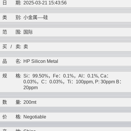
日
期
:
2025-03-21 15:43:56
类
别
:
小金属----
硅
范
围
:
国际
买
/
卖
:
卖
品
名
:
HP Silicon Metal
规
格
:
Si：99.50%，Fe：0.1%，Al：0.1%, Ca：
0.03%，C：0.03%，Ti：100ppm, P: 30ppm B：
20ppm
数
量
:
200mt
价
格
:
Negotiable