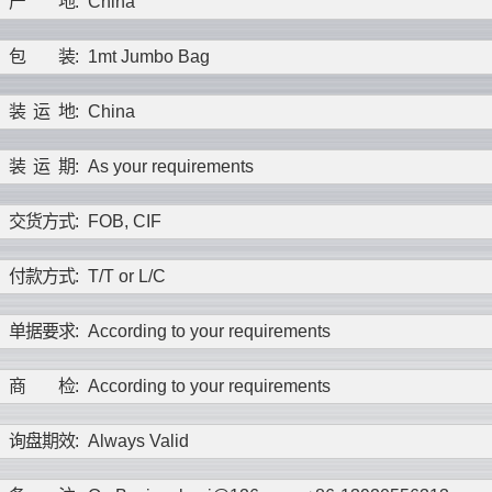
产
地
:
China
包
装
:
1mt Jumbo Bag
装
运
地
:
China
装
运
期
:
As your requirements
交
货
方
式
:
FOB, CIF
付
款
方
式
:
T/T or L/C
单
据
要
求
:
According to your requirements
商
检
:
According to your requirements
询
盘
期
效
:
Always Valid