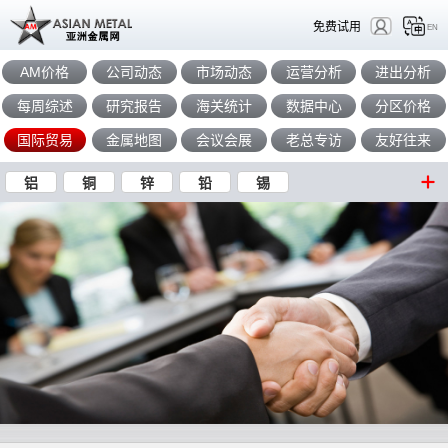
免费试用
EN
AM价格
公司动态
市场动态
运营分析
进出分析
每周综述
研究报告
海关统计
数据中心
分区价格
国际贸易
金属地图
会议会展
老总专访
友好往来
铝
铜
锌
铅
锡