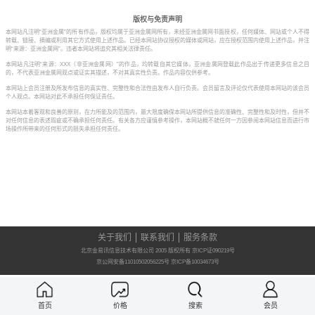
版权与免责声明
本网站凡注明“亚洲金属”的所有作品，版权均属于亚洲金属网所有，未经亚洲金属网书面授权，任何媒体、网站或个人不得
转载、链接、摘编或利用其它方式使用上述作品。已经本网站协议授权的媒体或网站，应在授权范围内使用上述作品，并注
明“来源：亚洲金属网”。违者本网站将追究其相关法律责任。
本网站凡注明“来源：XXX（非亚洲金属网）”的作品，均转载自其它媒体，亚洲金属网登载此作品出于传递更多信息之目
的，不代表亚洲金属网观点或证实其描述，不对其真实性负责。作品内容仅供参考。
本网站上会员注册及所发布信息的真实性、完整性和合法性由发布人自行负责。会员留言及评论仅代表使用本网站的该会员
个人观点。本网站对此不承担任何保证责任。
本网站本着客观和良善的原则，在力所能及的范围内，最大限度确保本网站所提供信息的准确性、完整性和及时性，但并不
对任何信息的表述瑕疵或不确承担任何责任。有关各方应谨慎参考操作，本网站概不就任何一方因参阅本网站信息而进行市
场操作所带来的任何形式的损失承担任何责任。
关于我们
联系我们
服务条款
北京金易讯信息技术有限公司 2005 版权所有 京ICP证090219号
京公网安备11010502056225号
京ICP备10034673号
首页
价格
搜索
会员