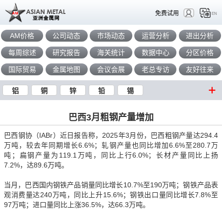
免费试用
EN
AM价格
公司动态
市场动态
运营分析
进出分析
每周综述
研究报告
海关统计
数据中心
分区价格
国际贸易
金属地图
会议会展
老总专访
友好往来
铝
铜
锌
铅
锡
巴西3月粗钢产量增加
巴西钢协（IABr）近日报告称，2025年3月份，巴西粗钢产量达294.4
万吨，较去年同期增长6.6%；轧钢产量也同比增加6.6%至280.7万
吨；扁钢产量为119.1万吨，同比上行6.0%；长材产量同比上扬
7.2%，达89.6万吨
。
当月，巴西国内钢铁产品销量同比增长10.7%至190万吨；钢铁产品表
观消费量达240万吨，同比上升15.6%；钢铁出口量同比增长7.8%至
97万吨；进口量同比上涨36.5%，达66.3万吨
。