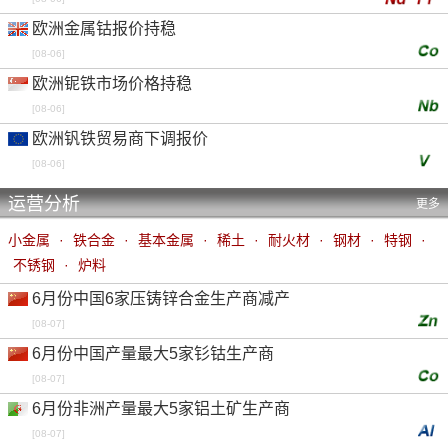
欧洲金属钴报价持稳
[08-06]
欧洲铌铁市场价格持稳
[08-06]
欧洲钒铁贸易商下调报价
[08-06]
运营分析
更多
小金属
·
铁合金
·
基本金属
·
稀土
·
耐火材
·
钢材
·
特钢
·
不锈钢
·
炉料
6月份中国6家压铸锌合金生产商减产
[08-07]
6月份中国产量最大5家钐钴生产商
[08-07]
6月份非洲产量最大5家铝土矿生产商
[08-07]