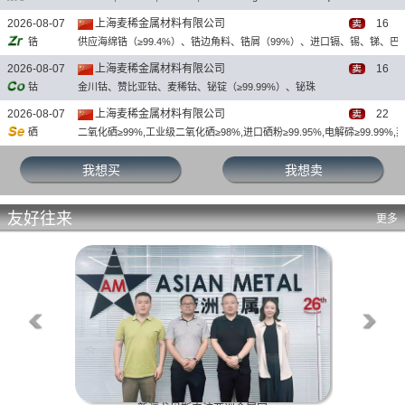
2026-08-07
上海麦稀金属材料有限公司
16
锆
供应海绵锆（≥99.4%）、锆边角料、锆屑（99%）、进口镉、锡、锑、巴
2026-08-07
上海麦稀金属材料有限公司
16
钴
金川钴、赞比亚钴、麦稀钴、铋锭（≥99.99%）、铋珠
2026-08-07
上海麦稀金属材料有限公司
22
硒
二氧化硒≥99%,工业级二氧化硒≥98%,进口硒粉≥99.95%,电解碲≥99.99%,蒸
2026-08-07
上海麦稀金属材料有限公司
17
我想买
我想卖
铟
铟锭（≥99.995%）、铟丝、铟粉、锗（5N）、氧化锗
2026-08-07
上海麦稀金属材料有限公司
14
友好往来
更多
镓
金属镓（4N/5N/6N/7N）
2026-08-07
波兰瑞索夫有限责任公司
35
V2O5 95%
95% pure, impurities: Fe:31900ppm, Ni: 2600ppm, Mo: 1380 ppm, Mg: 10
2026-08-06
印度简约公司
38
Germanium
ANY form or Ge metal 99.999% (5N/6N)
2026-08-07
印度简约公司
15
Cobalt
Any or Co sulphate 20.5% Co battery grade; or Co metal 99.8%; or Co hy
2026-08-07
印度简约公司
16
Lithium
Any or Battery-grade Li2CO3 99.5% or LiOH·H2O 56.5% min; also spod