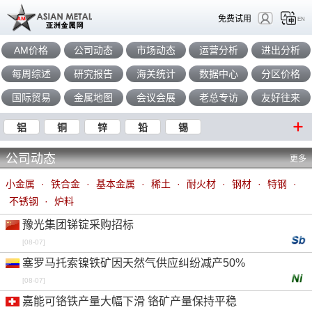
免费试用
EN
AM价格
公司动态
市场动态
运营分析
进出分析
每周综述
研究报告
海关统计
数据中心
分区价格
国际贸易
金属地图
会议会展
老总专访
友好往来
铝
铜
锌
铅
锡
公司动态
更多
小金属
·
铁合金
·
基本金属
·
稀土
·
耐火材
·
钢材
·
特钢
·
不锈钢
·
炉料
豫光集团锑锭采购招标
[08-07]
塞罗马托索镍铁矿因天然气供应纠纷减产50%
[08-07]
嘉能可铬铁产量大幅下滑 铬矿产量保持平稳