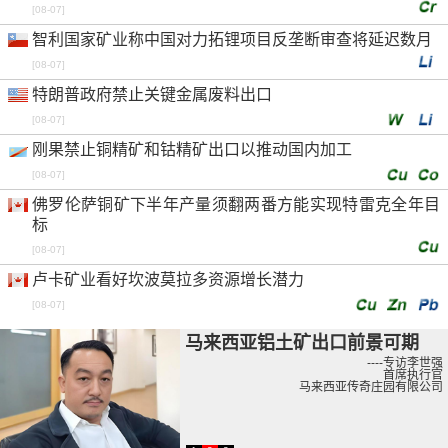
[08-07]
智利国家矿业称中国对力拓锂项目反垄断审查将延迟数月
[08-07]
特朗普政府禁止关键金属废料出口
[08-07]
刚果禁止铜精矿和钴精矿出口以推动国内加工
[08-07]
佛罗伦萨铜矿下半年产量须翻两番方能实现特雷克全年目
标
[08-07]
卢卡矿业看好坎波莫拉多资源增长潜力
[08-07]
马来西亚铝土矿出口前景可期
----
专访李世强
首席执行官
马来西亚传奇庄园有限公司