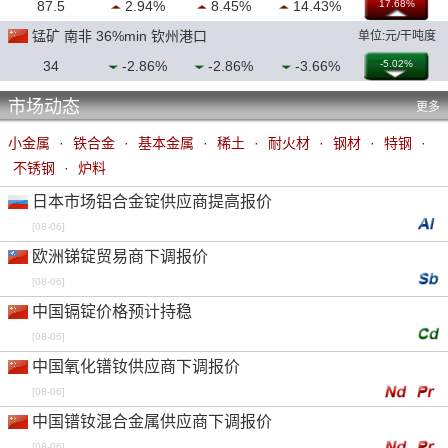
87.5
2.94%
8.45%
14.43%
17.68%
锰矿 南非 36%min 钦州港口
单位:元/干吨度
34
-2.86%
-2.86%
-3.66%
-5.02%
市场动态
更多
小金属
·
铁合金
·
基本金属
·
稀土
·
耐火材
·
钢材
·
特钢
·
不锈钢
·
炉料
日本市场铝合金锭供应商提高报价
[08-06]
欧洲锑锭贸易商下调报价
[08-06]
中国镉锭价格预计持稳
[08-06]
中国氧化镨钕供应商下调报价
[08-06]
中国镨钕混合金属供应商下调报价
[08-06]