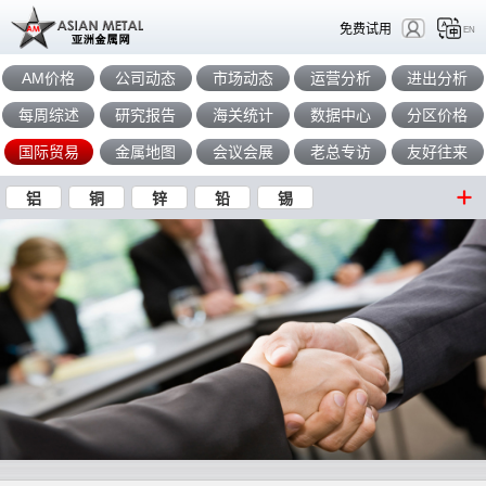
免费试用
EN
AM价格
公司动态
市场动态
运营分析
进出分析
每周综述
研究报告
海关统计
数据中心
分区价格
国际贸易
金属地图
会议会展
老总专访
友好往来
铝
铜
锌
铅
锡