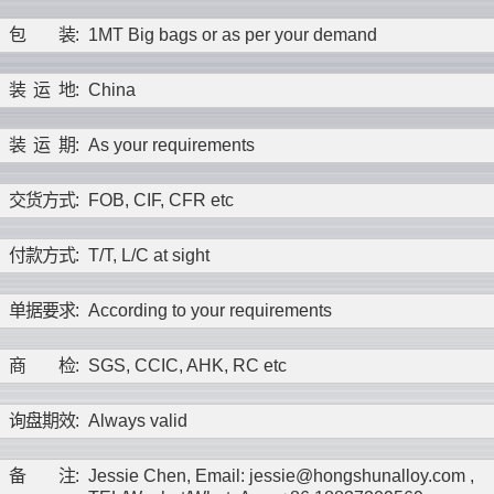
包
装
:
1MT Big bags or as per your demand
装
运
地
:
China
装
运
期
:
As your requirements
交
货
方
式
:
FOB, CIF, CFR etc
付
款
方
式
:
T/T, L/C at sight
单
据
要
求
:
According to your requirements
商
检
:
SGS, CCIC, AHK, RC etc
询
盘
期
效
:
Always valid
备
注
:
Jessie Chen, Email: jessie@hongshunalloy.com ,