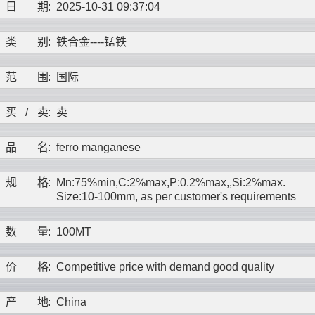
日
期
:
2025-10-31 09:37:04
类
别
:
铁合金----
锰铁
范
围
:
国际
买
/
卖
:
卖
品
名
:
ferro manganese
规
格
:
Mn:75%min,C:2%max,P:0.2%max,,Si:2%max.
Size:10-100mm, as per customer's requirements
数
量
:
100MT
价
格
:
Competitive price with demand good quality
产
地
:
China