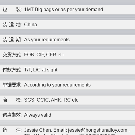
包
装
:
1MT Big bags or as per your demand
装
运
地
:
China
装
运
期
:
As your requirements
交
货
方
式
:
FOB, CIF, CFR etc
付
款
方
式
:
T/T, L/C at sight
单
据
要
求
:
According to your requirements
商
检
:
SGS, CCIC, AHK, RC etc
询
盘
期
效
:
Always valid
备
注
:
Jessie Chen, Email: jessie@hongshunalloy.com ,