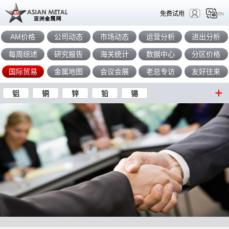
免费试用
EN
AM价格
公司动态
市场动态
运营分析
进出分析
每周综述
研究报告
海关统计
数据中心
分区价格
国际贸易
金属地图
会议会展
老总专访
友好往来
铝
铜
锌
铅
锡