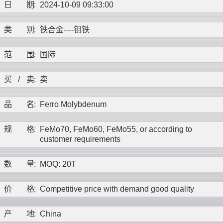
日
期
:
2024-10-09 09:33:00
类
别
:
铁合金----
钼铁
范
围
:
国际
买
/
卖
:
卖
品
名
:
Ferro Molybdenum
规
格
:
FeMo70, FeMo60, FeMo55, or according to
customer requirements
数
量
:
MOQ: 20T
价
格
:
Competitive price with demand good quality
产
地
:
China