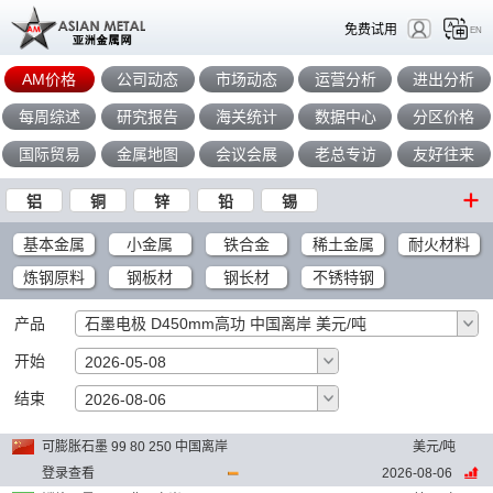
免费试用
EN
AM价格
公司动态
市场动态
运营分析
进出分析
每周综述
研究报告
海关统计
数据中心
分区价格
国际贸易
金属地图
会议会展
老总专访
友好往来
铝
铜
锌
铅
锡
基本金属
小金属
铁合金
稀土金属
耐火材料
炼钢原料
钢板材
钢长材
不锈特钢
产品
石墨电极 D450mm高功 中国离岸 美元/吨
开始
2026-05-08
结束
确定
2026-08-06
可膨胀石墨 99 80 250 中国离岸
美元/吨
登录查看
2026-08-06