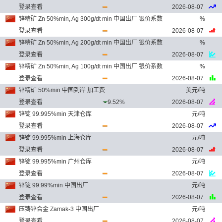
登录查看
2026-08-07
锌精矿 Zn 50%min, Ag 300g/dt min 中国出厂 银价系数
%
登录查看
2026-08-07
锌精矿 Zn 50%min, Ag 200g/dt min 中国出厂 银价系数
%
登录查看
2026-08-07
锌精矿 Zn 50%min, Ag 100g/dt min 中国出厂 银价系数
%
登录查看
2026-08-07
锌精矿 50%min 中国到岸 加工费
美元/吨
登录查看
9.52%
2026-08-07
锌锭 99.995%min 天津仓库
元/吨
登录查看
2026-08-07
锌锭 99.995%min 上海仓库
元/吨
登录查看
2026-08-07
锌锭 99.995%min 广州仓库
元/吨
登录查看
2026-08-07
锌锭 99.99%min 中国出厂
元/吨
登录查看
2026-08-07
压铸锌合金 Zamak-3 中国出厂
元/吨
登录查看
2026-08-07