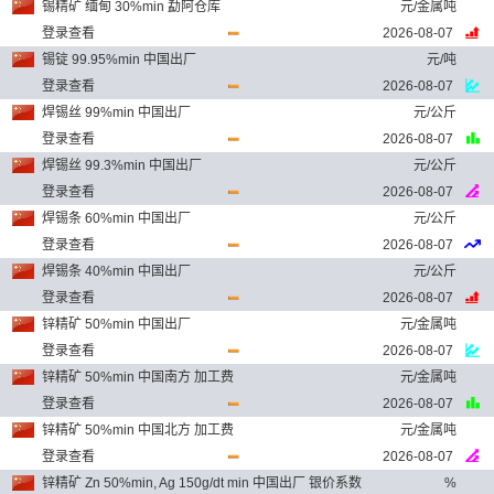
锡精矿 缅甸 30%min 勐阿仓库
元/金属吨
登录查看
2026-08-07
锡锭 99.95%min 中国出厂
元/吨
登录查看
2026-08-07
焊锡丝 99%min 中国出厂
元/公斤
登录查看
2026-08-07
焊锡丝 99.3%min 中国出厂
元/公斤
登录查看
2026-08-07
焊锡条 60%min 中国出厂
元/公斤
登录查看
2026-08-07
焊锡条 40%min 中国出厂
元/公斤
登录查看
2026-08-07
锌精矿 50%min 中国出厂
元/金属吨
登录查看
2026-08-07
锌精矿 50%min 中国南方 加工费
元/金属吨
登录查看
2026-08-07
锌精矿 50%min 中国北方 加工费
元/金属吨
登录查看
2026-08-07
锌精矿 Zn 50%min, Ag 150g/dt min 中国出厂 银价系数
%