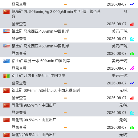
登录查看
2026-08-07
铅精矿 Pb 50%min, Ag 3,000g/dt min 中国出厂 银价系
%
数
登录查看
2026-08-07
铝土矿 马来西亚 40%min 中国到岸
美元/干吨
登录查看
2026-08-07
铝土矿 马来西亚 45%min 中国到岸
美元/干吨
登录查看
2026-08-07
铝土矿 澳洲 一水 50%min 中国到岸
美元/干吨
登录查看
2026-08-07
铝土矿 几内亚 45%min 中国到岸
美元/干吨
登录查看
2026-08-07
铝土矿 60%min, 铝硅比5.0, 中国未税交到
元/吨
登录查看
2026-08-07
氧化铝 98.5%min 中国出厂
元/吨
登录查看
2026-08-07
氧化铝 98.5%min 山东出厂
元/吨
登录查看
2026-08-07
氧化铝 98.5%min 山西出厂
元/吨