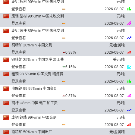
废铝 板材 90%min 中国未税交到
元/吨
登录查看
2026-08-07
废铝 型材 90%min 中国未税交到
元/吨
登录查看
2026-08-07
废铝 铸件 85%min 中国未税交到
元/吨
登录查看
2026-08-07
铜精矿 20%min 中国交到
元/金属吨
登录查看
0.38%
2026-08-07
铜精矿 25%min 中国到岸 加工费
美元/吨
登录查看
6.15%
2026-08-07
粗铜 98.5%min 中国交到 精炼费
元/吨
登录查看
2026-08-07
电解铜 99.99%min 中国交到
元/吨
登录查看
0.37%
2026-08-07
铜杆 Ф8mm 中国出厂 加工费
元/吨
登录查看
2026-08-07
废铜 铜线 99%min 中国交到
元/吨
登录查看
2026-08-07
铅精矿 50%min 中国出厂
元/金属吨