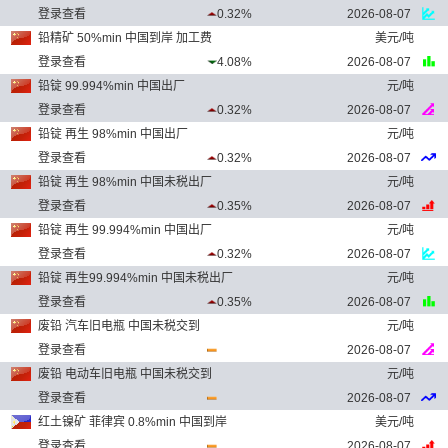
登录查看
0.32%
2026-08-07
铅精矿 50%min 中国到岸 加工费
美元/吨
登录查看
4.08%
2026-08-07
铅锭 99.994%min 中国出厂
元/吨
登录查看
0.32%
2026-08-07
铅锭 再生 98%min 中国出厂
元/吨
登录查看
0.32%
2026-08-07
铅锭 再生 98%min 中国未税出厂
元/吨
登录查看
0.35%
2026-08-07
铅锭 再生 99.994%min 中国出厂
元/吨
登录查看
0.32%
2026-08-07
铅锭 再生99.994%min 中国未税出厂
元/吨
登录查看
0.35%
2026-08-07
废铅 汽车旧电瓶 中国未税交到
元/吨
登录查看
2026-08-07
废铅 电动车旧电瓶 中国未税交到
元/吨
登录查看
2026-08-07
红土镍矿 菲律宾 0.8%min 中国到岸
美元/吨
登录查看
2026-08-07