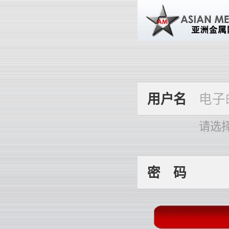
用
户
名
请选
密
码