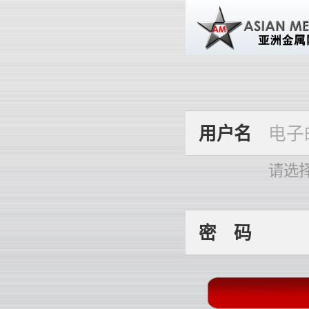
用
户
名
请选
密
码