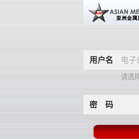
用
户
名
请选
密
码