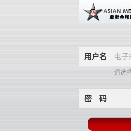
用
户
名
请选
密
码