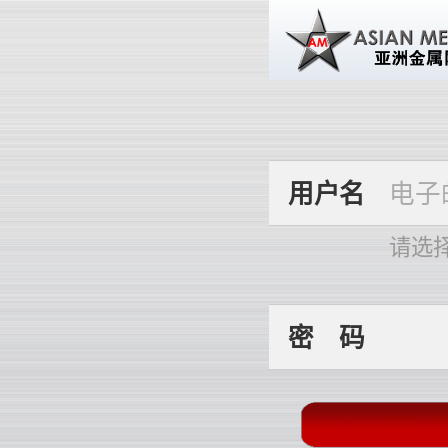
用
户
名
请选
密
码