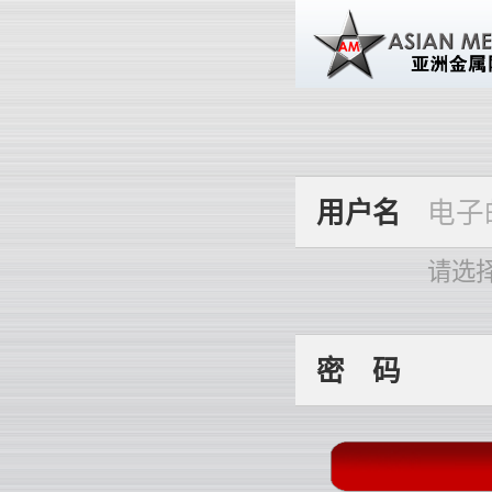
用
户
名
请选
密
码