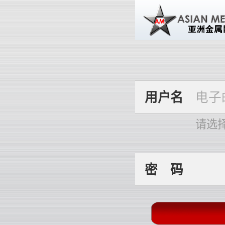
用
户
名
请选
密
码