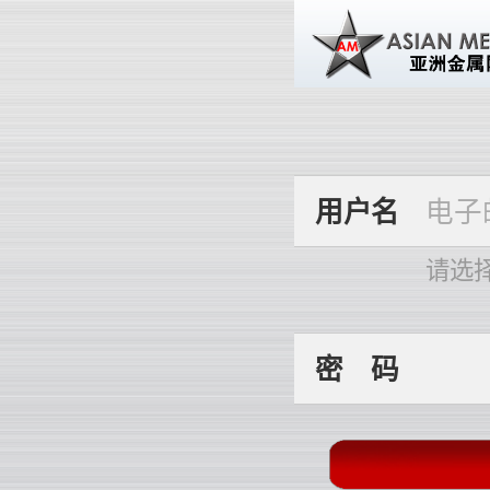
用
户
名
请选
密
码