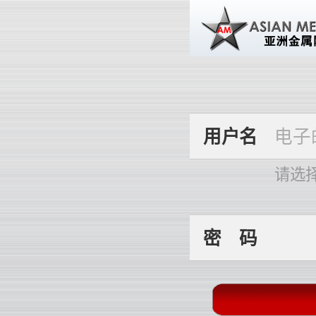
用
户
名
请选
密
码