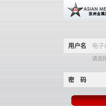
用
户
名
请选
密
码