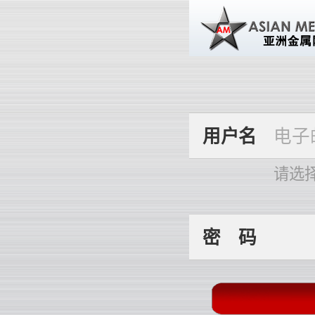
用
户
名
请选
密
码