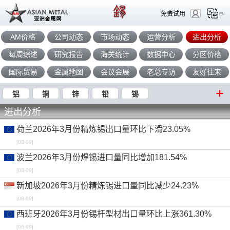
免费试用
EN
AM价格
公司动态
市场动态
运营分析
进出分析
每周综述
研究报告
海关统计
数据中心
分区价格
国际贸易
金属地图
会议会展
老总专访
友好往来
铝
铜
锌
铅
锡
进出分析
荷兰2026年3月份精炼锡出口量环比下滑23.05%
[08-09]
波兰2026年3月份焊锡进口量同比增加181.54%
[08-09]
新加坡2026年3月份精炼锡进口量同比减少24.23%
[08-09]
西班牙2026年3月份锡杆型材出口量环比上涨361.30%
[08-09]